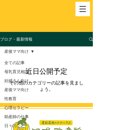
ブログ・最新情報
産後ママ向け
全ての記事
近日公開予定
母乳育児相談
妊婦さん向け
その他のカテゴリーの記事を見まし
ょう。
産後ママ向け
性教育
心理セラピー
助産師の仕事
日々のこと