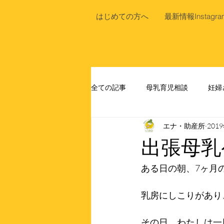
はじめての方へ
最新情報Instagra
全ての記事
母乳育児相談
妊婦
エナ・助産所
201
出張母乳
ある日の朝、7ヶ月
乳房にしこりがあり
その日、わたしは一