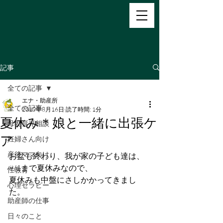
記事
全ての記事
エナ・助産所
全ての記事
2019年8月16日
読了時間: 1分
夏休み＊娘と一緒に出張ケ
母乳育児相談
ア
妊婦さん向け
産後ママ向け
お盆も終わり、我が家の子ども達は、
9/1まで夏休みなので、
性教育
夏休みも中盤にさしかかってきまし
心理セラピー
た。
助産師の仕事
日々のこと