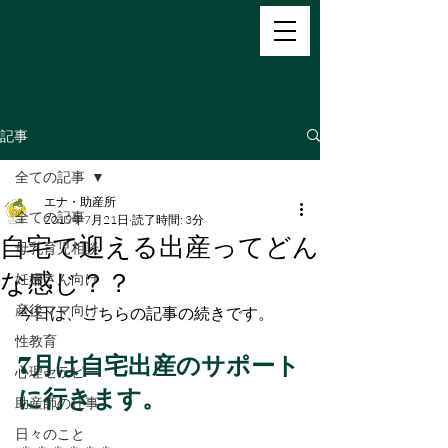
記事
全ての記事
エナ・助産所
全ての記事
2019年7月21日
読了時間: 3分
自宅で迎える出産ってどん
母乳育児相談
な感じ？？
妊婦さん向け
産後ママ向け
今日は、こちらの記事の続きです。
性教育
7月は自宅出産のサポート
心理セラピー
に行きます。
助産師の仕事
日々のこと